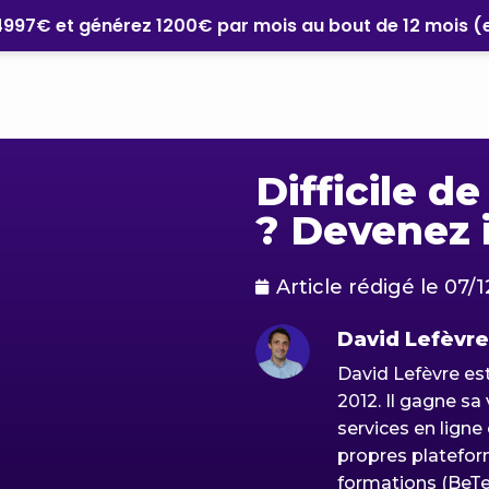
4997€ et générez 1200€ par mois au bout de 12 mois (e
Difficile de
? Devenez 
Article rédigé le
07/1
David Lefèvre
David Lefèvre est
2012. Il gagne sa 
services en ligne 
propres platefor
formations (BeTe