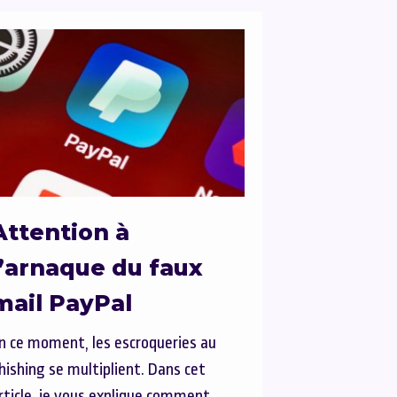
Attention à
l’arnaque du faux
mail PayPal
n ce moment, les escroqueries au
hishing se multiplient. Dans cet
rticle, je vous explique comment